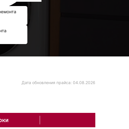
ремонта
нта
Дата обновления прайса:
04.08.2026
оки