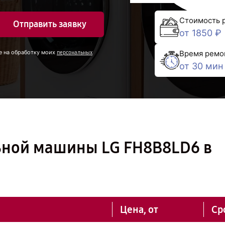
Стоимость 
Отправить заявку
от 1850 ₽
Время ремо
е на обработку моих
персональных
от 30 мин
ьной машины LG FH8B8LD6 в
Цена, от
Ср