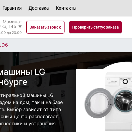
Гарантия
Доставка
Контакты
л. Мамина-
яка, 145
▼
Проверить статус заказа
Заказать звонок
:00 до 20:00
LD6
 машины LG
нбурге
стиральной машины LG
дом на дом, так и на базе
ге. Выбор зависит от типа
исный центр располагает
гностики и устранения