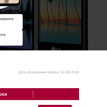
ремонта
нта
Дата обновления прайса:
02.08.2026
оки