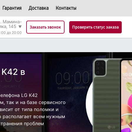
Гарантия
Доставка
Контакты
л. Мамина-
яка, 145
▼
Проверить статус заказа
Заказать звонок
:00 до 20:00
 K42 в
телефона LG K42
, так и на базе сервисного
ависит от типа поломки и
р располагает всем нужным
странения проблем