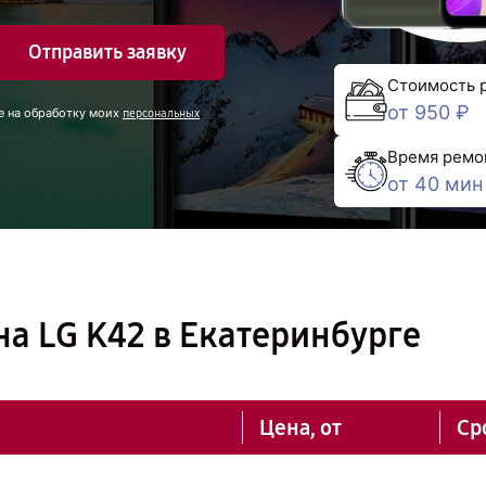
Отправить заявку
Стоимость 
от 950 ₽
е на обработку моих
персональных
Время ремо
от 40 мин
а LG K42 в Екатеринбурге
Цена, от
Ср