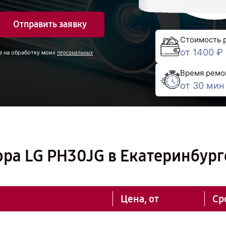
Отправить заявку
Стоимость 
от 1400 ₽
е на обработку моих
персональных
Время ремо
от 30 мин
ра LG PH30JG в Екатеринбург
Цена, от
Ср