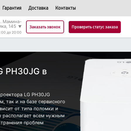
Гарантия
Доставка
Контакты
л. Мамина-
яка, 145
▼
Проверить статус заказа
Заказать звонок
:00 до 20:00
G PH30JG в
проектора LG PH30JG
, так и на базе сервисного
ависит от типа поломки и
р располагает всем нужным
странения проблем