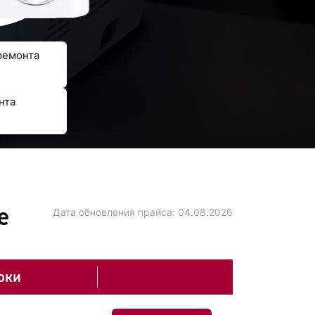
ремонта
нта
е
Дата обновления прайса:
04.08.2026
оки