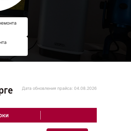
ремонта
нта
рге
Дата обновления прайса:
04.08.2026
оки