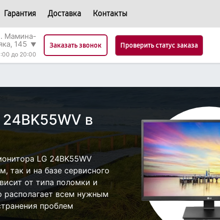
Гарантия
Доставка
Контакты
л. Мамина-
яка, 145
▼
Проверить статус заказа
Заказать звонок
:00 до 20:00
G 24BK55WV в
монитора LG 24BK55WV
, так и на базе сервисного
ависит от типа поломки и
р располагает всем нужным
странения проблем