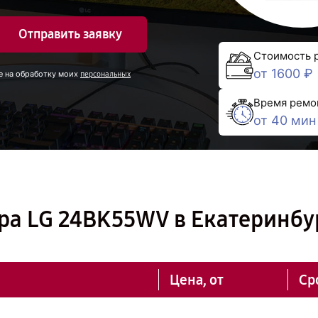
Отправить заявку
Стоимость 
от 1600 ₽
е на обработку моих
персональных
Время ремо
от 40 мин
ра LG 24BK55WV в Екатеринбу
Цена, от
Ср