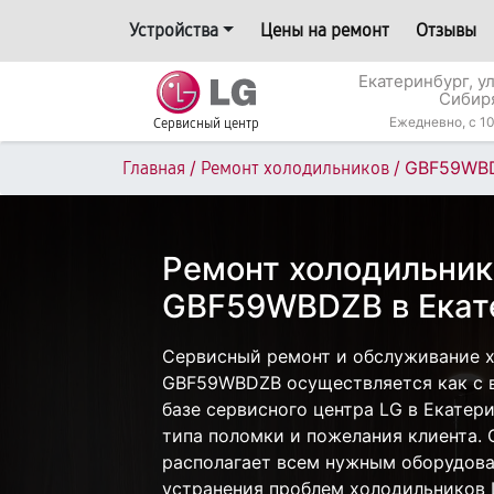
Устройства
Цены на ремонт
Отзывы
Екатеринбург, у
Сибир
Ежедневно, с 10
Сервисный центр
/
/
GBF59WB
Главная
Ремонт холодильников
Ремонт холодильник
GBF59WBDZB в Екат
Сервисный ремонт и обслуживание 
GBF59WBDZB осуществляется как с в
базе сервисного центра LG в Екатери
типа поломки и пожелания клиента.
располагает всем нужным оборудова
устранения проблем холодильников 