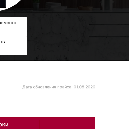
ремонта
нта
Дата обновления прайса:
01.08.2026
оки