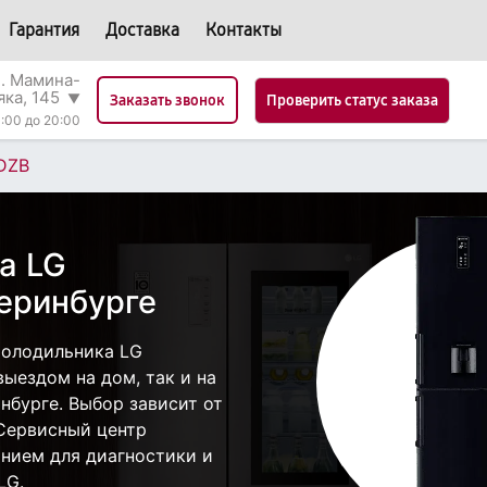
Гарантия
Доставка
Контакты
л. Мамина-
яка, 145
▼
Проверить статус заказа
Заказать звонок
:00 до 20:00
DZB
а LG
еринбурге
холодильника LG
ыездом на дом, так и на
нбурге. Выбор зависит от
 Сервисный центр
нием для диагностики и
LG.