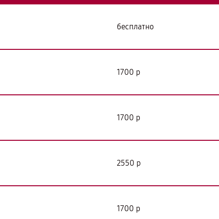
бесплатно
я
1700 р
1700 р
2550 р
1700 р