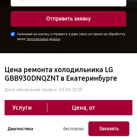
Отправить заявку
Нажимая на кнопку отправить я даю свое согласие на обработку
моих
.
персональных данных
Цена ремонта холодильника LG
GBB930DNQZNT в Екатеринбурге
Дата обновления прайса:
02.08.2026
Услуги
Цена, от
Заказать
Диагностика
бесплатно