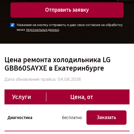
Отправить заявку
Нажимая на кнопку отправить я даю свое согласие на обработку
моих
.
персональных данных
Цена ремонта холодильника LG
GBB60SAYXE в Екатеринбурге
Дата обновления прайса:
04.08.2026
Услуги
Цена, от
Заказать
Диагностика
бесплатно