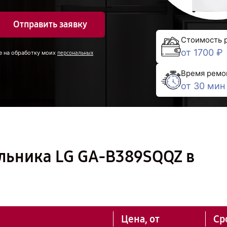
Отправить заявку
Стоимость 
от 1700 ₽
е на обработку моих
персональных
Время ремо
от 30 мин
льника LG GA-B389SQQZ в
Цена, от
Ср