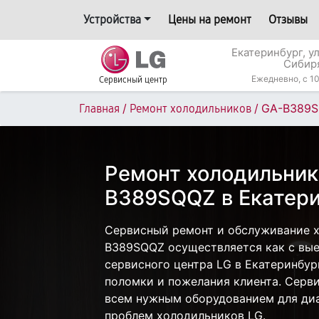
Устройства
Цены на ремонт
Отзывы
Екатеринбург, у
Сибир
Ежедневно, с 10
Сервисный центр
/
/
GA-B389
Главная
Ремонт холодильников
Ремонт холодильник
B389SQQZ в Екатери
Сервисный ремонт и обслуживание 
B389SQQZ осуществляется как с выез
сервисного центра LG в Екатеринбур
поломки и пожелания клиента. Серв
всем нужным оборудованием для диа
проблем холодильников LG.