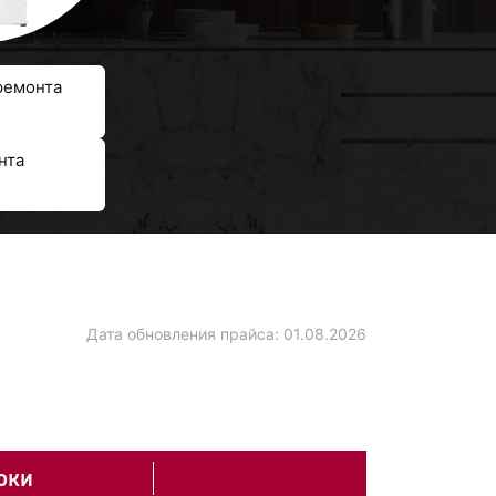
ремонта
нта
Дата обновления прайса:
01.08.2026
оки