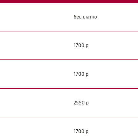
бесплатно
я
1700 р
1700 р
2550 р
1700 р