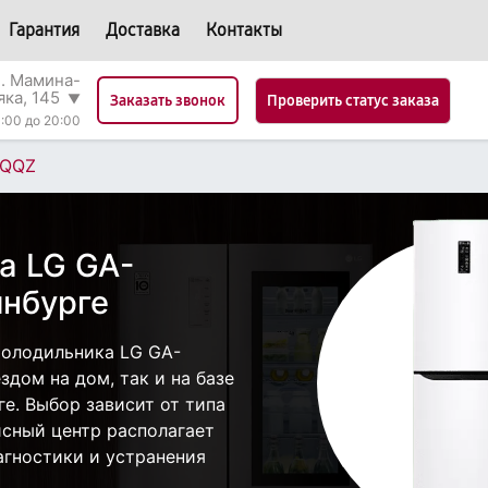
Гарантия
Доставка
Контакты
л. Мамина-
яка, 145
▼
Проверить статус заказа
Заказать звонок
:00 до 20:00
SQQZ
а LG GA-
нбурге
холодильника LG GA-
дом на дом, так и на базе
ге. Выбор зависит от типа
исный центр располагает
гностики и устранения